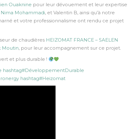
lien Ouaknine
pour leur dévouement et leur expertise
,
Nima Mohammadi
, et Valentin B, ainsi qu’à notre
acharné et votre professionnalisme ont rendu ce projet
sseur de chaudières
HEIZOMAT FRANCE – SAELEN
k Moutin
, pour leur accompagnement sur ce projet.
ert et plus durable !
e
hashtag
#
DéveloppementDurable
ronergy
hashtag
#
Heizomat