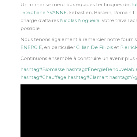
Un immense merci aux équipes techniques de
Ju
:
Stéphane YVANNE
, Sébastien, Bastien, Romain L
chargé d’affaires
Nicolas Nogueira
. Votre travail 
possible.
Nous tenons également à remercier notre fourni
ENERGIE
, en particulier
Gillian De Fillipis
et
Pierric
Continuons ensemble à construire un avenir plus v
hashtag
#
Biomasse
hashtag
#
ÉnergieRenouvelabl
hashtag
#
Chauffage
hashtag
#
Clamart
hashtag
#
Ag