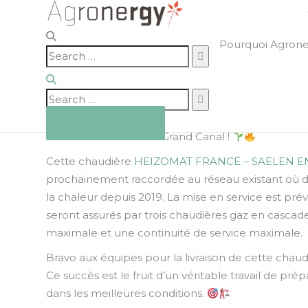
Agronergy
>
Ressources
>
Actualités
>
Technique
Grutage de chaudiè
Pourquoi Agron
Search
biomasse à Clamart
for:
Search
12 juillet 2024
admin
Technique
for:
Agronergy
est fier d’annoncer la livraison de 
Nous contacter
Ville de Clamart
– Zac Grand Canal !
Cette chaudière
HEIZOMAT FRANCE – SAELEN E
prochainement raccordée au réseau existant où 
la chaleur depuis 2019. La mise en service est prév
seront assurés par trois chaudières gaz en cascad
maximale et une continuité de service maximale.
Bravo aux équipes pour la livraison de cette chau
Ce succès est le fruit d’un véritable travail de pré
dans les meilleures conditions.