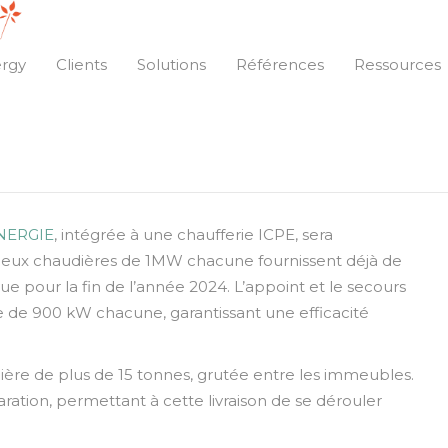
>
Grutage de chaudière biomasse à Clamart
re
ergy
Clients
Solutions
Références
Ressources
notre nouvelle chaudière Biomasse de 1MW sur le site de
NERGIE
, intégrée à une chaufferie ICPE, sera
deux chaudières de 1MW chacune fournissent déjà de
ue pour la fin de l’année 2024. L’appoint et le secours
e de 900 kW chacune, garantissant une efficacité
dière de plus de 15 tonnes, grutée entre les immeubles.
paration, permettant à cette livraison de se dérouler